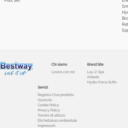
Pool Set
En
Sm
Hy
Br
Ra
Sq
Chi siamo
Brand Site
Lavora con noi
Lay-Z-Spa
Airbeds
Hydro-Force SUPs
Servizi
Registra il tuo prodotto
Garanzia
Cookie Policy
Privacy Policy
Termini di utilizzo
Etichettatura ambientale
Impressum