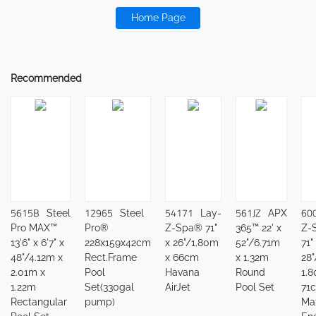
Home Page
Recommended
5615B
12965
54171
561JZ
60
Steel
Steel
Lay-
APX
Pro MAX™
Pro®
Z-Spa® 71"
365™ 22' x
Z-
13'6" x 6'7" x
228x159x42cm
x 26"/1.80m
52"/6.71m
71"
48"/4.12m x
Rect.Frame
x 66cm
x 1.32m
28"
2.01m x
Pool
Havana
Round
1.
1.22m
Set(330gal
AirJet
Pool Set
71
Rectangular
pump)
Ma